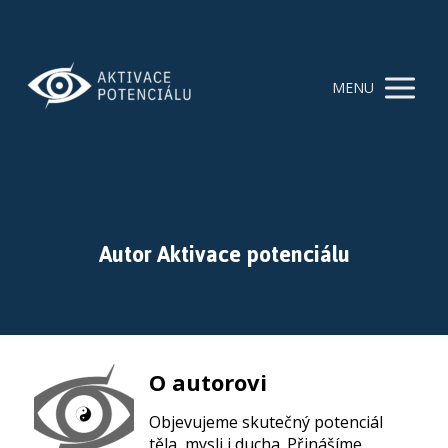
MENU
Autor Aktivace potenciálu
O autorovi
Objevujeme skutečný potenciál
těla, mysli i ducha. Přinášíme