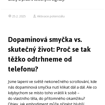
25.2. 2025
Aktivace potenciálu
Dopaminová smyčka vs.
skutečný život: Proč se tak
těžko odtrhneme od
telefonu?
Jsme lapeni ve světě nekonečného scrollování, kde
nás dopaminová smyčka nutí klikat dál a dál. Ale co
kdybychom se místo toho vrátili k sobě –
do vlastního těla, do přítomného okamžiku?
Objev, jak embodiment může přinést hlubší