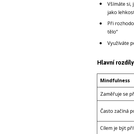
Všímáte si, 
jako lehkos
Při rozhodo
tělo“
Využíváte p
Hlavní rozdíly
Mindfulness
Zaměřuje se p
Často začíná 
Cílem je být p