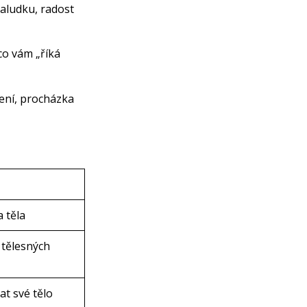
žaludku, radost
co vám „říká
ení, procházka
 těla
 tělesných
at své tělo