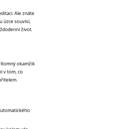
ditaci. Ale znáte
u úzce souvisí,
aždodenní život.
přítomný okamžik
í v tom, co
řítelem.
o automatického