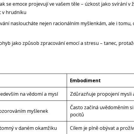
jak se emoce projevují ve vašem těle – úzkost jako svírání v 
t v hrudníku
vání nasloucháte nejen racionálním myšlenkám, ale i tomu, 
ohyb jako způsob zpracování emocí a stresu – tanec, protaž
Embodiment
ředevším na vědomí a mysl
Zdůrazňuje propojení mysli a
Často začíná uvědoměním si
pozorováním myšlenek
pocitů
řítomný v daném okamžiku
Cílem je plně obývat a prožív