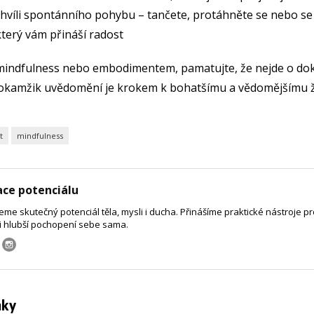
chvíli spontánního pohybu – tančete, protáhněte se nebo s
terý vám přináší radost
 mindfulness nebo embodimentem, pamatujte, že nejde o dok
 okamžik uvědomění je krokem k bohatšímu a vědomějšímu ž
t
mindfulness
ace potenciálu
me skutečný potenciál těla, mysli i ducha. Přinášíme praktické nástroje pro 
 i hlubší pochopení sebe sama.
nky