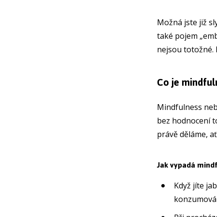
Možná jste již s
také pojem „embo
nejsou totožné. 
Co je mindful
Mindfulness neb
bez hodnocení to
právě děláme, ať
Jak vypadá mindf
Když jíte ja
konzumování