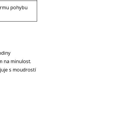
formu pohybu
odiny
 na minulost.
uje s moudrostí