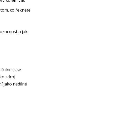
rev kolem vás
 tom, co řeknete
ozornost a jak
dfulness se
ko zdroj
í jako nedílné