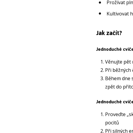
Prožívat pl
Kultivovat 
Jak začít?
Jednoduché cviče
Věnujte pět
Při běžných 
Během dne si
zpět do pří
Jednoduché cvič
Proveďte „sk
pocitů
Při silných 