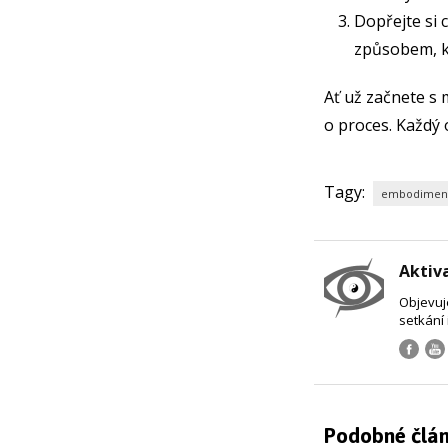
Dopřejte si 
způsobem, k
Ať už začnete s
o proces. Každý
Tagy:
embodimen
Aktiv
Objevuje
setkání
Podobné člá