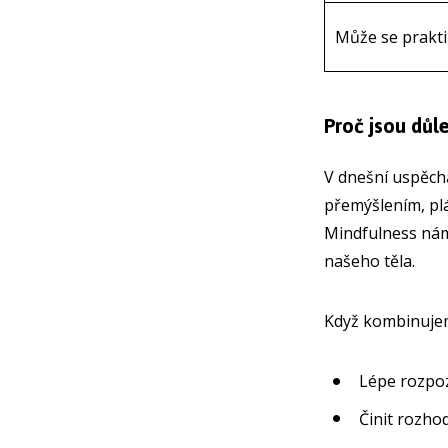
Může se prakti
Proč jsou důl
V dnešní uspěch
přemýšlením, pl
Mindfulness nám
našeho těla.
Když kombinuje
Lépe rozpoz
Činit rozho