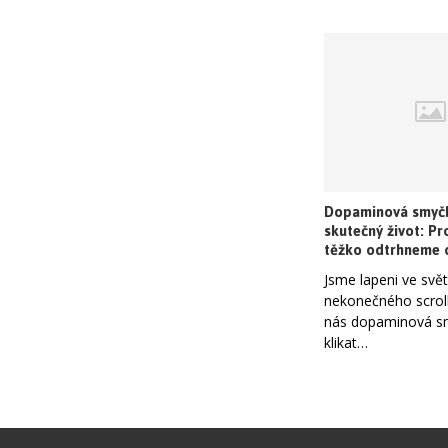
Dopaminová smyčk
skutečný život: Pr
těžko odtrhneme 
Jsme lapeni ve svě
nekonečného scroll
nás dopaminová sm
klikat…