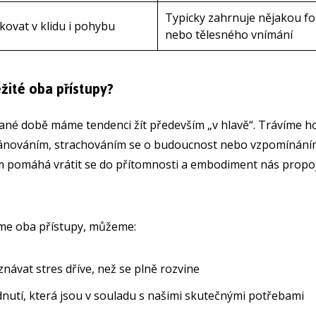
Typicky zahrnuje nějakou 
kovat v klidu i pohybu
nebo tělesného vnímání
ežité oba přístupy?
ané době máme tendenci žít především „v hlavě“. Trávíme h
ánováním, strachováním se o budoucnost nebo vzpomínáním
 pomáhá vrátit se do přítomnosti a embodiment nás propoj
me oba přístupy, můžeme:
návat stres dříve, než se plně rozvine
dnutí, která jsou v souladu s našimi skutečnými potřebami