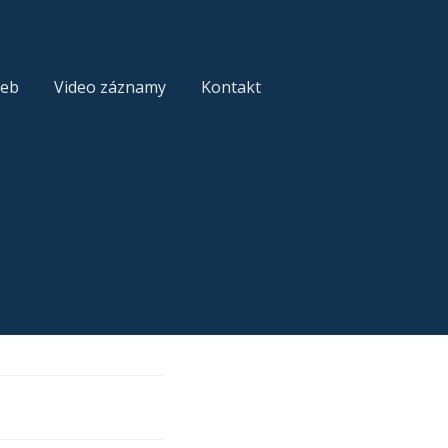
žeb
Video záznamy
Kontakt