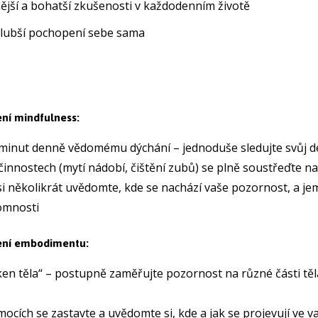
nější a bohatší zkušenosti v každodenním životě
hlubší pochopení sebe sama
ní mindfulness:
 minut denně vědomému dýchání – jednoduše sledujte svůj d
činnostech (mytí nádobí, čištění zubů) se plně soustřeďte na
 několikrát uvědomte, kde se nachází vaše pozornost, a jem
tomnosti
ení embodimentu:
en těla“ – postupně zaměřujte pozornost na různé části těla
emocích se zastavte a uvědomte si, kde a jak se projevují ve v