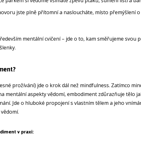
ce parkem si vědomě všímáte zpěvu ptáků, šumění listí a ba
voru jste plně přítomní a nasloucháte, místo přemýšlení o
ředevším mentální cvičení – jde o to, kam směřujeme svou p
šlenky.
ment?
sné prožívání) jde o krok dál než mindfulness. Zatímco min
na mentální aspekty vědomí, embodiment zdůrazňuje tělo ja
ání. Jde o hluboké propojení s vlastním tělem a jeho vnímán
 vědomí.
iment v praxi: