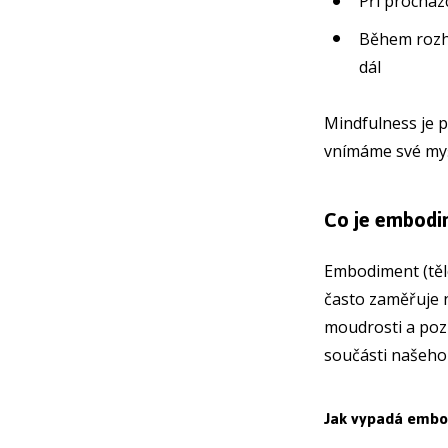
Při procház
Během rozho
dál
Mindfulness je p
vnímáme své my
Co je embodi
Embodiment (těle
často zaměřuje 
moudrosti a pozn
součásti našeho
Jak vypadá embod