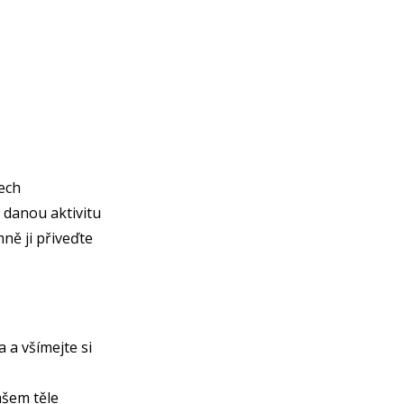
ech
 danou aktivitu
ně ji přiveďte
 a všímejte si
ašem těle