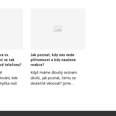
a vs.
Jak poznat, kdy nás vede
oč se tak
přítomnost a kdy naučená
od telefonu?
reakce?
tě
Když máme dlouhý seznam
ování, kde
úkolů, jak poznat, čemu se
yčka nutí
skutečně věnovat? Jsme…