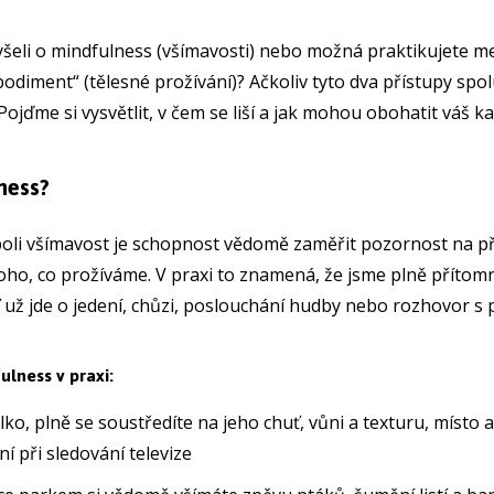
lyšeli o mindfulness (všímavosti) nebo možná praktikujete me
diment“ (tělesné prožívání)? Ačkoliv tyto dva přístupy spol
Pojďme si vysvětlit, v čem se liší a jak mohou obohatit váš k
ness?
oli všímavost je schopnost vědomě zaměřit pozornost na 
ho, co prožíváme. V praxi to znamená, že jsme plně přítomn
 už jde o jedení, chůzi, poslouchání hudby nebo rozhovor s p
ulness v praxi:
blko, plně se soustředíte na jeho chuť, vůni a texturu, míst
 při sledování televize