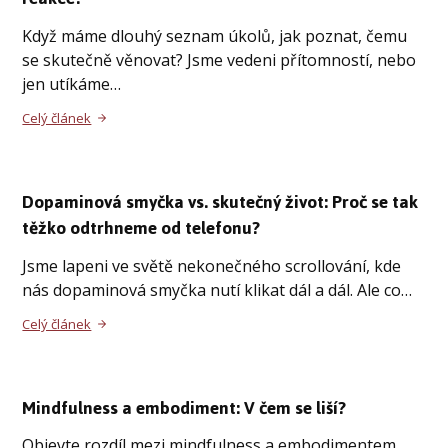
Když máme dlouhý seznam úkolů, jak poznat, čemu
se skutečně věnovat? Jsme vedeni přítomností, nebo
jen utíkáme…
Celý článek
Dopaminová smyčka vs. skutečný život: Proč se tak
těžko odtrhneme od telefonu?
Jsme lapeni ve světě nekonečného scrollování, kde
nás dopaminová smyčka nutí klikat dál a dál. Ale co…
Celý článek
Mindfulness a embodiment: V čem se liší?
Objevte rozdíl mezi mindfulness a embodimentem