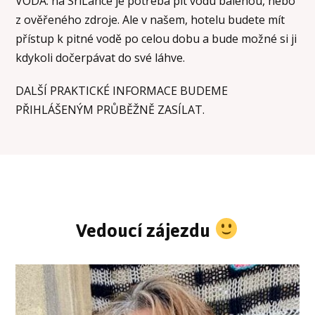
VODA: na SríLance je potřeba pít vodu balenou, nebo
z ověřeného zdroje. Ale v našem, hotelu budete mít
přístup k pitné vodě po celou dobu a bude možné si ji
kdykoli dočerpávat do své láhve.
DALŠÍ PRAKTICKÉ INFORMACE BUDEME
PŘIHLÁŠENÝM PRŮBĚŽNĚ ZASÍLAT.
Vedoucí zájezdu