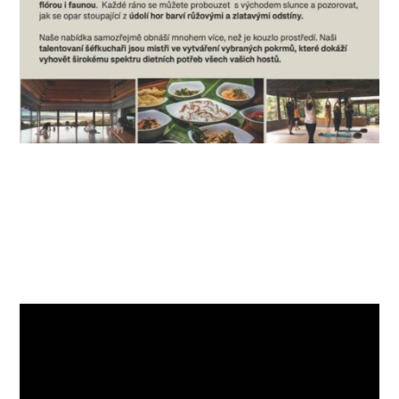
Video
přehrávač