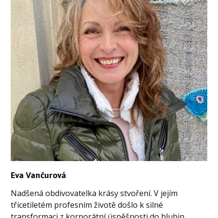
Eva Vančurová
Nadšená obdivovatelka krásy stvoření. V jejím
třicetiletém profesním životě došlo k silné
transformaci z korporátní úspěšnosti do hlubin