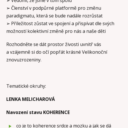
➢ Vědomí, že jsme v tom spolu
➢ Členství v podpůrné platformě pro změnu
paradigmatu, která se bude nadále rozrůstat
➢ Příležitost zůstat ve spojení a přispívat dle svých
možností kolektivní změně pro nás a naše děti
Rozhodněte se dát prostor živosti uvnitř vás
a vzájemně si do očí popřát krásné Velikonoční
znovuzrozeniny.
Tematické okruhy:
LENKA MELICHAROVÁ
Navození stavu KOHERENCE
co je to koherence srdce a mozku a jak se dá