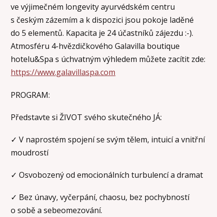
ve výjimečném longevity ayurvédském centru
s českým zázemím a k dispozici jsou pokoje laděné
do 5 elementů. Kapacita je 24 účastníků zájezdu :-).
Atmosféru 4-hvězdičkového Galavilla boutique
hotelu&Spa s úchvatným výhledem můžete zacítit zde:
https://www.galavillaspa.com
PROGRAM:
Představte si ŽIVOT svého skutečného JÁ:
✓ V naprostém spojení se svým tělem, intuicí a vnitřní
moudrostí
✓ Osvobozený od emocionálních turbulencí a dramat
✓ Bez únavy, vyčerpání, chaosu, bez pochybností
o sobě a sebeomezování.