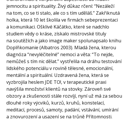
jemnocitu a spirituality. Živý důkaz rčení: “Nezáleží
na tom, co se ti stalo, ale co s tím uděláš.” Zakřiknutá
holka, která 10 let školila ve firmách sebeprezentaci
a komunikaci. Ošklivé Káčátko, které se nadchlo
studiem vědy o kráse, získalo mistrovské tituly
na soutěžích a jako image maker spolunapsalo knihu
Doplňkomanie (Albatros 2003). Mladá žena, kterou
diagnóza “nevyléčitelné” nemoci a věta: “To nejde,
nemůžeš s tím nic dělat.” vystřelila na dráhu testování
lidského potenciálu v rovině tělesné, emocionální,
mentální a spirituální. Uzdravená žena, která se
vyzbrojila heslem JDE TO!, v terapeutické praxi
navýšila množství klientů na stovky. Zároveň své
obzory a zkušenosti stále rozvíjí, nyní už má za sebou
dlouhé roky výcviků, kurzů, kruhů, konstelací,
meditací, procesů, samoty, padání, vstávání, umírání
a znovurození a usazení se na trůně Přítomnosti.