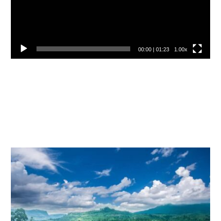
00:00
|
01:23
1.00x