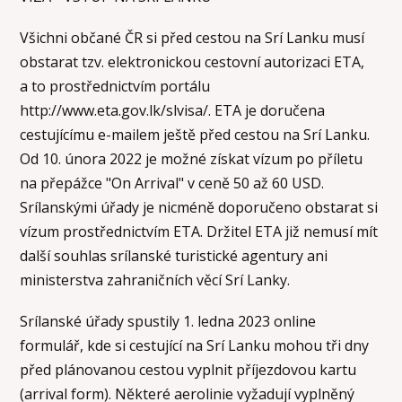
Všichni občané ČR si před cestou na Srí Lanku musí
obstarat tzv. elektronickou cestovní autorizaci ETA,
a to prostřednictvím portálu
http://www.eta.gov.lk/slvisa/. ETA je doručena
cestujícímu e-mailem ještě před cestou na Srí Lanku.
Od 10. února 2022 je možné získat vízum po příletu
na přepážce "On Arrival" v ceně 50 až 60 USD.
Srílanskými úřady je nicméně doporučeno obstarat si
vízum prostřednictvím ETA. Držitel ETA již nemusí mít
další souhlas srílanské turistické agentury ani
ministerstva zahraničních věcí Srí Lanky.
Srílanské úřady spustily 1. ledna 2023 online
formulář, kde si cestující na Srí Lanku mohou tři dny
před plánovanou cestou vyplnit příjezdovou kartu
(arrival form). Některé aerolinie vyžadují vyplněný