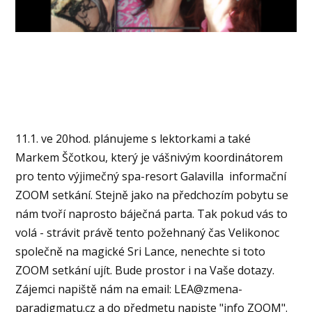
11.1. ve 20hod. plánujeme s lektorkami a také
Markem Ščotkou, který je vášnivým koordinátorem
pro tento výjimečný spa-resort Galavilla informační
ZOOM setkání. Stejně jako na předchozím pobytu se
nám tvoří naprosto báječná parta. Tak pokud vás to
volá - strávit právě tento požehnaný čas Velikonoc
společně na magické Sri Lance, nenechte si toto
ZOOM setkání ujít. Bude prostor i na Vaše dotazy.
Zájemci napiště nám na email:
LEA@zmena-
paradigmatu.cz
a do předmetu napiste "info ZOOM".