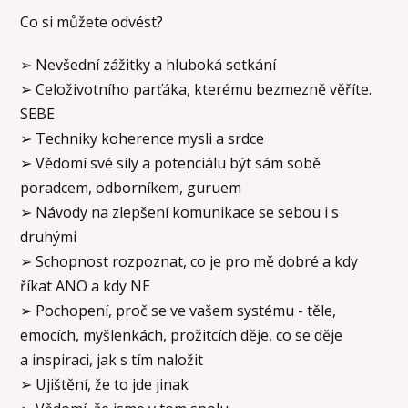
Co si můžete odvést?
➢ Nevšední zážitky a hluboká setkání
➢ Celoživotního parťáka, kterému bezmezně věříte.
SEBE
➢ Techniky koherence mysli a srdce
➢ Vědomí své síly a potenciálu být sám sobě
poradcem, odborníkem, guruem
➢ Návody na zlepšení komunikace se sebou i s
druhými
➢ Schopnost rozpoznat, co je pro mě dobré a kdy
říkat ANO a kdy NE
➢ Pochopení, proč se ve vašem systému - těle,
emocích, myšlenkách, prožitcích děje, co se děje
a inspiraci, jak s tím naložit
➢ Ujištění, že to jde jinak