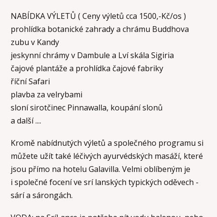
NABÍDKA VÝLETŮ ( Ceny výletů cca 1500,-Kč/os )
prohlídka botanické zahrady a chrámu Buddhova
zubu v Kandy
jeskynní chrámy v Dambule a Lví skála Sigiria
čajové plantáže a prohlídka čajové fabriky
říční Safari
plavba za velrybami
sloní sirotčinec Pinnawalla, koupání slonů
a další ....
Kromě nabídnutých výletů a společného programu si
můžete užít také léčivých ayurvédských masáží, které
jsou přímo na hotelu Galavilla. Velmi oblíbeným je
i společné focení ve srí lanských typických oděvech -
sárí a sárongách.