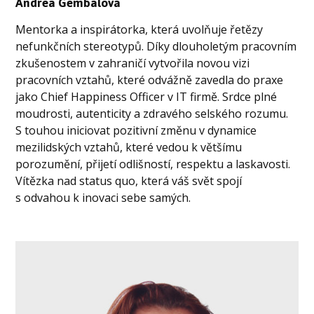
Andrea Gembalová
Mentorka a inspirátorka, která uvolňuje řetězy
nefunkčních stereotypů. Díky dlouholetým pracovním
zkušenostem v zahraničí vytvořila novou vizi
pracovních vztahů, které odvážně zavedla do praxe
jako Chief Happiness Officer v IT firmě. Srdce plné
moudrosti, autenticity a zdravého selského rozumu.
S touhou iniciovat pozitivní změnu v dynamice
mezilidských vztahů, které vedou k většímu
porozumění, přijetí odlišností, respektu a laskavosti.
Vítězka nad status quo, která váš svět spojí
s odvahou k inovaci sebe samých.