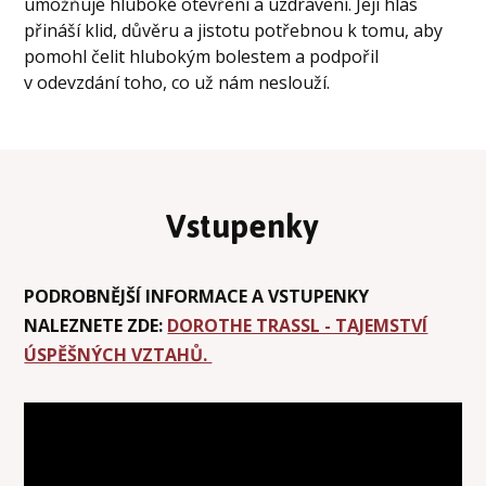
umožňuje hluboké otevření a uzdravení. Její hlas
přináší klid, důvěru a jistotu potřebnou k tomu, aby
pomohl čelit hlubokým bolestem a podpořil
v odevzdání toho, co už nám neslouží.
Vstupenky
PODROBNĚJŠÍ INFORMACE A VSTUPENKY
NALEZNETE ZDE:
DOROTHE TRASSL - TAJEMSTVÍ
ÚSPĚŠNÝCH VZTAHŮ.
Video
přehrávač