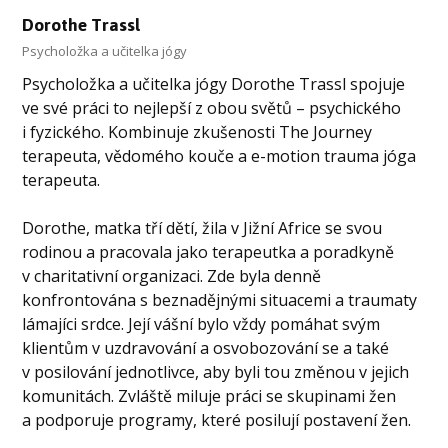
Dorothe Trassl
Psycholožka a učitelka jógy
Psycholožka a učitelka jógy Dorothe Trassl spojuje
ve své práci to nejlepší z obou světů – psychického
i fyzického. Kombinuje zkušenosti The Journey
terapeuta, vědomého kouče a e-motion trauma jóga
terapeuta.
Dorothe, matka tří dětí, žila v Jižní Africe se svou
rodinou a pracovala jako terapeutka a poradkyně
v charitativní organizaci. Zde byla denně
konfrontována s beznadějnými situacemi a traumaty
lámajíci srdce. Její vášní bylo vždy pomáhat svým
klientům v uzdravování a osvobozování se a také
v posilování jednotlivce, aby byli tou změnou v jejich
komunitách. Zvláště miluje práci se skupinami žen
a podporuje programy, které posilují postavení žen.