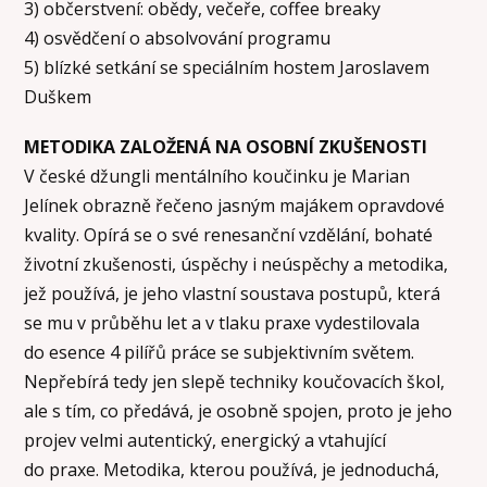
3) občerstvení: obědy, večeře, coffee breaky
4) osvědčení o absolvování programu
5) blízké setkání se speciálním hostem Jaroslavem
Duškem
METODIKA ZALOŽENÁ NA OSOBNÍ ZKUŠENOSTI
V české džungli mentálního koučinku je Marian
Jelínek obrazně řečeno jasným majákem opravdové
kvality. Opírá se o své renesanční vzdělání, bohaté
životní zkušenosti, úspěchy i neúspěchy a metodika,
jež používá, je jeho vlastní soustava postupů, která
se mu v průběhu let a v tlaku praxe vydestilovala
do esence 4 pilířů práce se subjektivním světem.
Nepřebírá tedy jen slepě techniky koučovacích škol,
ale s tím, co předává, je osobně spojen, proto je jeho
projev velmi autentický, energický a vtahující
do praxe. Metodika, kterou používá, je jednoduchá,