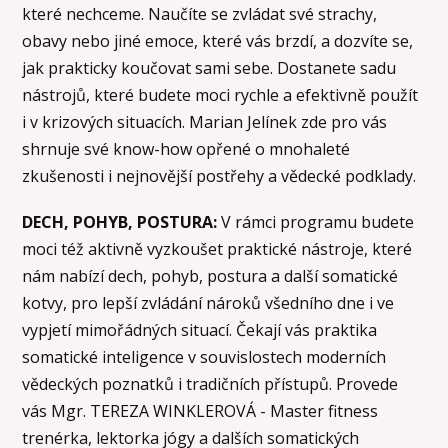
které nechceme. Naučíte se zvládat své strachy,
obavy nebo jiné emoce, které vás brzdí, a dozvíte se,
jak prakticky koučovat sami sebe. Dostanete sadu
nástrojů, které budete moci rychle a efektivně použít
i v krizových situacích. Marian Jelínek zde pro vás
shrnuje své know-how opřené o mnohaleté
zkušenosti i nejnovější postřehy a vědecké podklady.
DECH, POHYB, POSTURA:
V rámci programu budete
moci též aktivně vyzkoušet praktické nástroje, které
nám nabízí dech, pohyb, postura a další somatické
kotvy, pro lepší zvládání nároků všedního dne i ve
vypjetí mimořádných situací. Čekají vás praktika
somatické inteligence v souvislostech moderních
vědeckých poznatků i tradičních přístupů. Provede
vás Mgr. TEREZA WINKLEROVÁ - Master fitness
trenérka, lektorka jógy a dalších somatických