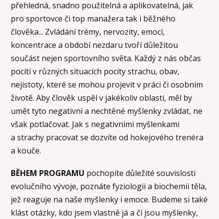
přehledná, snadno použitelná a aplikovatelná, jak
pro sportovce či top manažera tak i běžného
člověka... Zvládání trémy, nervozity, emocí,
koncentrace a období nezdaru tvoří důležitou
součást nejen sportovního světa. Každý z nás občas
pocítí v různých situacích pocity strachu, obav,
nejistoty, které se mohou projevit v práci či osobním
životě. Aby člověk uspěl v jakékoliv oblasti, měl by
umět tyto negativní a nechtěné myšlenky zvládat, ne
však potlačovat. Jak s negativními myšlenkami
a strachy pracovat se dozvíte od hokejového trenéra
a kouče.
BĚHEM PROGRAMU
pochopíte důležité souvislosti
evolučního vývoje, poznáte fyziologii a biochemii těla,
jež reaguje na naše myšlenky i emoce. Budeme si také
klást otázky, kdo jsem vlastně já a čí jsou myšlenky,