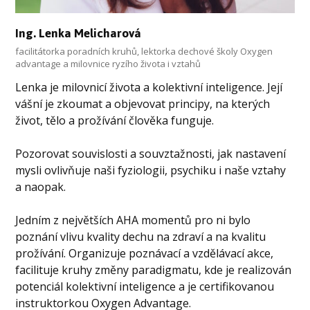
Ing. Lenka Melicharová
facilitátorka poradních kruhů, lektorka dechové školy Oxygen
advantage a milovnice ryzího života i vztahů
Lenka je milovnicí života a kolektivní inteligence. Její
vášní je zkoumat a objevovat principy, na kterých
život, tělo a prožívání člověka funguje.
Pozorovat souvislosti a souvztažnosti, jak nastavení
mysli ovlivňuje naši fyziologii, psychiku i naše vztahy
a naopak.
Jedním z největších AHA momentů pro ni bylo
poznání vlivu kvality dechu na zdraví a na kvalitu
prožívání. Organizuje poznávací a vzdělávací akce,
facilituje kruhy změny paradigmatu, kde je realizován
potenciál kolektivní inteligence a je certifikovanou
instruktorkou Oxygen Advantage.