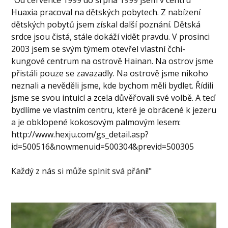
Huaxia pracoval na dětských pobytech. Z nabízení
dětských pobytů jsem získal další poznání. Dětská
srdce jsou čistá, stále dokáží vidět pravdu. V prosinci
2003 jsem se svým týmem otevřel vlastní čchi-
kungové centrum na ostrově Hainan. Na ostrov jsme
přistáli pouze se zavazadly. Na ostrově jsme nikoho
neznali a nevěděli jsme, kde bychom měli bydlet. Řídili
jsme se svou intuicí a zcela důvěřovali své volbě. A teď
bydlíme ve vlastním centru, které je obrácené k jezeru
a je obklopené kokosovým palmovým lesem:
http://www.hexju.com/gs_detail.asp?
id=500516&nowmenuid=500304&previd=500305
Každý z nás si může splnit svá přání!"