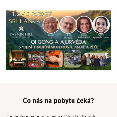
Co nás na pobytu čeká?
Téměř dvoutýdenní pobyt v přátelské džungli