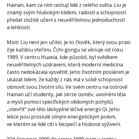
Hainan, kam za ním cestují lidé z celého světa. Liu je
známý svým hlubokým klidem, radostí a schopností
předat složité učení s neuvěřitelnou jednoduchostí
a lehkostí.
Mistr Liu není jen učitel, je to člověk, který svou praxi
žije každou vteřinu. Čchi-gongu se věnuje od roku
1989. V centru Huaxia, kde působil, byl svědkem
neuvěřitelných uzdravení, která moderní medicína
často nedokázala vysvětlit. Jeho životním posláním je
ukázat lidem, že každý z nás má v sobě schopnost
obnovit svou životní sílu. Ve svém centru na ostrově
Hainan učí studenty, jak skrze úsměv, uvolnění těla
a mysli pomocí specifických vědomých pohybů
„otevřít“ své tělo láskyplné léčivé energii Qi. Jeho
lekce jsou proslulé silným energetickým polem,
ve kterém se lidé cítí v bezpečí a hluboce vyživeni.
"Od července 1999 do srpna 1999 jsem v centru