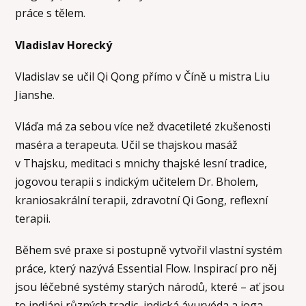
práce s tělem.
Vladislav Horecký
Vladislav se učil Qi Qong přímo v Číně u mistra Liu
Jianshe.
Vláďa má za sebou více než dvacetileté zkušenosti
maséra a terapeuta. Učil se thajskou masáž
v Thajsku, meditaci s mnichy thajské lesní tradice,
jogovou terapii s indickým učitelem Dr. Bholem,
kraniosakrální terapii, zdravotní Qi Gong, reflexní
terapii.
Během své praxe si postupně vytvořil vlastní systém
práce, který nazývá Essential Flow. Inspirací pro něj
jsou léčebné systémy starých národů, které – ať jsou
to indiáni různých tradic, indická áyurvéda a joga