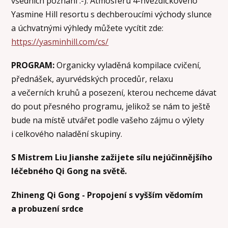
všedních poznání :-). Atmosféru 4-hvězdičkového
Yasmine Hill resortu s dechberoucími východy slunce
a úchvatnými výhledy můžete vycítit zde:
https://yasminhill.com/cs/
PROGRAM:
Organicky vyladěná kompilace cvičení,
přednášek, ayurvédských procedůr, relaxu
a večerních kruhů a posezení, kterou nechceme dávat
do pout přesného programu, jelikož se nám to ještě
bude na místě utvářet podle vašeho zájmu o výlety
i celkového naladění skupiny.
S Mistrem Liu Jianshe zažijete sílu nejúčinnějšího
léčebného Qi Gong na světě.
Zhineng Qi Gong - Propojení s vyšším vědomím
a probuzení srdce