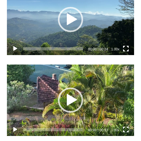
00:00
|
00:24
1.00x
Video
přehrávač
00:00
|
00:33
1.00x