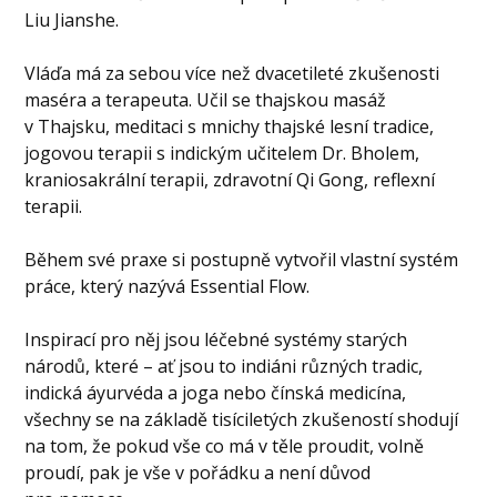
Liu Jianshe.
Vláďa má za sebou více než dvacetileté zkušenosti
maséra a terapeuta. Učil se thajskou masáž
v Thajsku, meditaci s mnichy thajské lesní tradice,
jogovou terapii s indickým učitelem Dr. Bholem,
kraniosakrální terapii, zdravotní Qi Gong, reflexní
terapii.
Během své praxe si postupně vytvořil vlastní systém
práce, který nazývá Essential Flow.
Inspirací pro něj jsou léčebné systémy starých
národů, které – ať jsou to indiáni různých tradic,
indická áyurvéda a joga nebo čínská medicína,
všechny se na základě tisíciletých zkušeností shodují
na tom, že pokud vše co má v těle proudit, volně
proudí, pak je vše v pořádku a není důvod