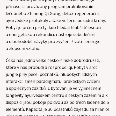
přinášející provázaný program praktikováním
léčebného Zhineng Qi Gong, detox-regenerační
ayurvédské protokoly a také večerní poradní kruhy.
Pobyt je určen pro ty, kdo hledají hlubší tělesnou
a energetickou rekondici, nástroje sebe‑léčení
a dlouhodobé návyky pro zvýšení životní energie
a zlepšení vztahů.
Čeká nás jedno velké česko-čínské dobrodružstí,
které v nás probudí a rozproudí qi. Pobyt v srdci
jungle plný péče, poznatků, hlubokých lidských
interakcí, změn paradigmatu, praktických cvičení
a společných zážitků. Ubytování je ve výjimečném
longevity ayurvédském centru s českým zázemím a k
dispozici jsou pokoje po dvou až po třech laděné do 5
elementů. Kapacita je 30 účastníků zájezdu za hranice