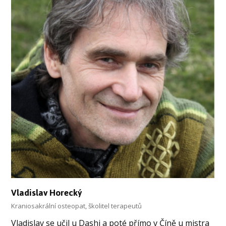
Vladislav Horecký
Kraniosakrální osteopat, školitel terapeutů
Vladislav se učil u Dashi a poté přímo v Číně u mistra