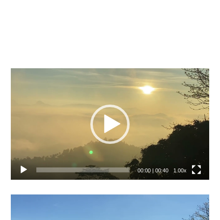
Video
přehrávač
00:00
|
00:40
1.00x
Video
přehrávač