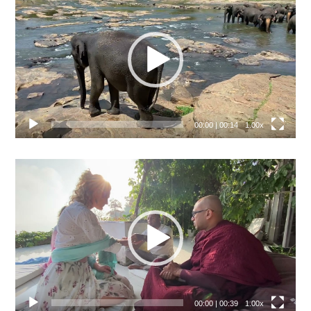
přehrávač
00:00
|
00:14
1.00x
Video
přehrávač
00:00
|
00:39
1.00x