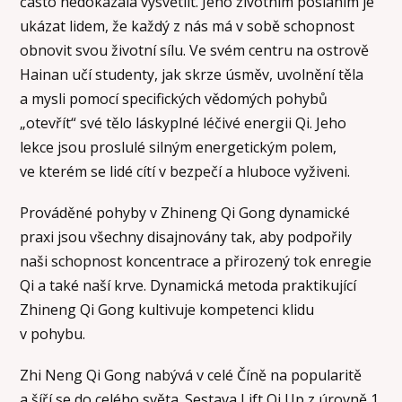
často nedokázala vysvětlit. Jeho životním posláním je
ukázat lidem, že každý z nás má v sobě schopnost
obnovit svou životní sílu. Ve svém centru na ostrově
Hainan učí studenty, jak skrze úsměv, uvolnění těla
a mysli pomocí specifických vědomých pohybů
„otevřít“ své tělo láskyplné léčivé energii Qi. Jeho
lekce jsou proslulé silným energetickým polem,
ve kterém se lidé cítí v bezpečí a hluboce vyživeni.
Prováděné pohyby v Zhineng Qi Gong dynamické
praxi jsou všechny disajnovány tak, aby podpořily
naši schopnost koncentrace a přirozený tok enregie
Qi a také naší krve. Dynamická metoda praktikující
Zhineng Qi Gong kultivuje kompetenci klidu
v pohybu.
Zhi Neng Qi Gong nabývá v celé Číně na popularitě
a šíří se do celého světa. Sestava Lift Qi Up z úrovně 1