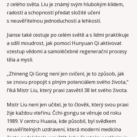
z celého světa. Liu je známý svým hlubokým klidem,
radostí a schopností předat složité učení
s neuvěřitelnou jednoduchostí a lehkostí.
Jianse také cestuje po celém světě a s lidmi praktikuje
a sdílí moudrost, jak pomocí Hunyuan Qi aktivovat
vzestup vědomí a samoléčebné regenerační procesy
těla a mysli.
„Zhineng Qi Gong není jen cvičení, je to způsob, jak
se znovu propojit s plným potenciálem svého života,“
říká Mistr Liu, který praxi zasvětil 38 let svého života.
Mistr Liu není jen učitel, je to člověk, který svou praxi
žije každou vteřinu. Čchi-gongu se věnuje od roku
1989. V centru Huaxia, kde působil, byl svědkem
neuvěřitelných uzdravení, která moderní medicína