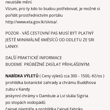
neustále mění.
Vízum, pro ty kdo to budou potřebovat, je možné si
pořídit prostřednictvím portálu
http://www.eta.gov.lk/slvisa/.
POZOR - VÁŠ CESTOVNÍ PAS MUSÍ BÝT PLATNÝ
JEŠTĚ MINIMÁLNĚ 6MĚSÍCŮ OD ODLETU ZE SRI
LANKY.
DALŠÍ PRAKTICKÉ INFORMACE
BUDEME PRŮBĚŽNĚ ZASÍLAT PŘIHLÁŠENÝM.
NABÍDKA VÝLETŮ
( Ceny výletů cca 300 - 1500,-Kč/os )
prohlídka botanické zahrady a chrámu Buddhova
zubu v Kandy
jeskynní chrámy v Dambule a Lví skála Sigiria
po stopách vodopádů
čajové plantáže a prohlídka čajové fabriky