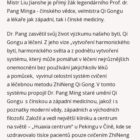
Mistr Liu Jianshe je přímý žák legendárního Prof. dr.
Pang Minga - čínského vědce, velmistra Qi Gongu
a lékaře jak západní, tak i čínské medicíny.
Dr. Pang zasvětil svůj život výzkumu našeho bytí, Qi
Gongu a léčení. Z jeho vize „vytvoření harmonického
bytí, harmonického světa a z podnětu vytvoření
systému, který může pomáhat v léčení nejrůznějších
onemocnění bez používání jakýchkoliv léků
a pomůcek, vyvinul celostní systém cvičení
a léčebnou metodu ZhiNeng Qi Gong. V tomto
systému propojil Dr. Pang Ming staré umění Qi
Gongu s čínskou a západní medicínou, jakož i s
poznatky moderní vědy, západních a východních
filozofií. Založil a vedl největší kliniku a centrum
na světě – „Huaxia centrum“ u Pekingu v Číně, kde se
uzdravovalo tisíce pacientů pouze cvičením ZhiNeng