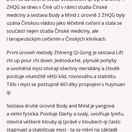
ZHQG se dnes v Číně učí v rámci studia Čínské
medicíny a sestava Body a Mind z úrovně 2 ZHQG byly
uzána Čínskou vládou jako léčebné cvičení a stala se
součástí nejen studia Čínské medicíny, ale
i terapeutickým cvičením v Čínských klinikách.
První úroveň metody Zhineng Qi Gong je sestava Lift
chi up pour chi down. Jednoduché, plynulé pohyby
a uvolněná mysl otvírají všechny meridiány a člověk
pociťuje okamžitě větší klid, rovnováhu a stabilitu.
Tělo i mysl se postupně léčí díky propojení s huynuan
qi.
Sestava druhé úrovně Body and Mind je yangová
a velmi fyzická. Posiluje šlachy a svaly, uvolňuje lymfu,
otevírá veškeré klouby qi (právě v kloubech qi často
stagnuje) a stabilizuje mysl - ta se mění na základě