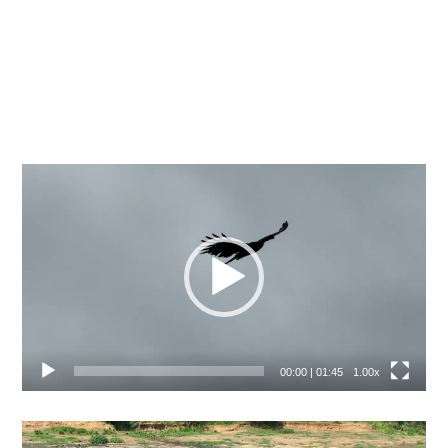
Video
přehrávač
00:00
|
01:45
1.00x
Video