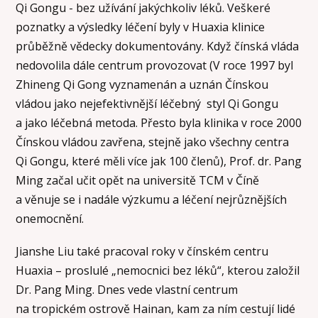
Qi Gongu - bez užívání jakýchkoliv léků. Veškeré
poznatky a výsledky léčení byly v Huaxia klinice
průběžně vědecky dokumentovány. Když čínská vláda
nedovolila dále centrum provozovat (V roce 1997 byl
Zhineng Qi Gong vyznamenán a uznán Čínskou
vládou jako nejefektivnější léčebný styl Qi Gongu
a jako léčebná metoda. Přesto byla klinika v roce 2000
Čínskou vládou zavřena, stejně jako všechny centra
Qi Gongu, které měli více jak 100 členů), Prof. dr. Pang
Ming začal učit opět na universitě TCM v Číně
a věnuje se i nadále výzkumu a léčení nejrůznějších
onemocnění.
Jianshe Liu také pracoval roky v čínském centru
Huaxia – proslulé „nemocnici bez léků“, kterou založil
Dr. Pang Ming. Dnes vede vlastní centrum
na tropickém ostrově Hainan, kam za ním cestují lidé