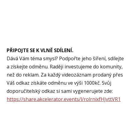
PŘIPOJTE SE K VLNĚ SDÍLENÍ.
Dává Vám téma smysl? Podpořte jeho šíření, sdílejte
a získejte odměnu. Raději investujeme do komunity,
než do reklam. Za každý videozáznam prodaný přes
Váš odkaz získáte odměnu ve výši 1000kč. Svůj
doporučitelský odkaz si sami vygenerujete zde:
https://share.akcelerator.events/l/rolrnixfHJvttVR1