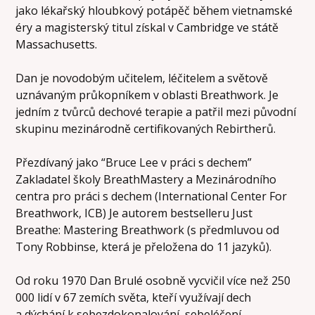
jako lékařský hloubkový potápěč během vietnamské
éry a magisterský titul získal v Cambridge ve státě
Massachusetts.
Dan je novodobým učitelem, léčitelem a světově
uznávaným průkopníkem v oblasti Breathwork. Je
jedním z tvůrců dechové terapie a patřil mezi původní
skupinu mezinárodně certifikovaných Rebirtherů.
Přezdívaný jako “Bruce Lee v práci s dechem”
Zakladatel školy BreathMastery a Mezinárodního
centra pro práci s dechem (International Center For
Breathwork, ICB) Je autorem bestselleru Just
Breathe: Mastering Breathwork (s předmluvou od
Tony Robbinse, která je přeložena do 11 jazyků).
Od roku 1970 Dan Brulé osobně vycvičil více než 250
000 lidí v 67 zemích světa, kteří využívají dech
a dýchání k sebezdokonalování, sebeléčení