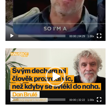
00:00
|
04:29
1.00x
Video
přehrávač
00:00
|
32:22
1.00x