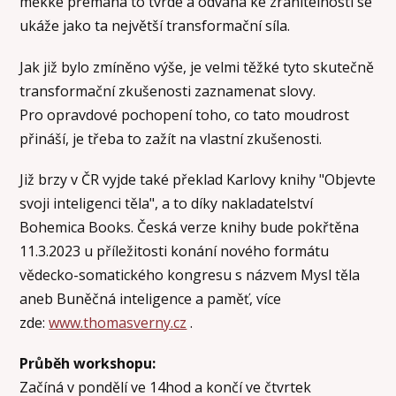
měkké přemáhá to tvrdé a odvaha ke zranitelnosti se
ukáže jako ta největší transformační síla.
Jak již bylo zmíněno výše, je velmi těžké tyto skutečně
transformační zkušenosti zaznamenat slovy.
Pro opravdové pochopení toho, co tato moudrost
přináší, je třeba to zažít na vlastní zkušenosti.
Již brzy v ČR vyjde také překlad Karlovy knihy "Objevte
svoji inteligenci těla", a to díky nakladatelství
Bohemica Books. Česká verze knihy bude pokřtěna
11.3.2023 u příležitosti konání nového formátu
vědecko-somatického kongresu s názvem Mysl těla
aneb Buněčná inteligence a paměť, více
zde:
www.thomasverny.cz
.
Průběh workshopu:
Začíná v pondělí ve 14hod a končí ve čtvrtek