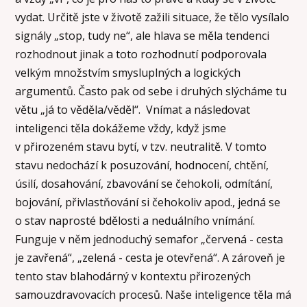
vydat. Určitě jste v životě zažili situace, že tělo vysílalo
signály „stop, tudy ne“, ale hlava se měla tendenci
rozhodnout jinak a toto rozhodnutí podporovala
velkým množstvím smysluplných a logických
argumentů. Často pak od sebe i druhých slýcháme tu
větu „já to věděla/věděl“. Vnímat a následovat
inteligenci těla dokážeme vždy, když jsme
v přirozeném stavu bytí, v tzv. neutralitě. V tomto
stavu nedochází k posuzování, hodnocení, chtění,
úsilí, dosahování, zbavování se čehokoli, odmítání,
bojování, přivlastňování si čehokoliv apod., jedná se
o stav naprosté bdělosti a neduálního vnímání.
Funguje v něm jednoduchý semafor „červená - cesta
je zavřená“, „zelená - cesta je otevřená“. A zároveň je
tento stav blahodárný v kontextu přirozených
samouzdravovacích procesů. Naše inteligence těla má