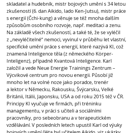
skladatel a hudebník, mistr bojových umění s 34 letou
zkušeností (6. dan Aikido, Iado Ken-Jutsu), mistr práce
s energií (Čchi-kung) a věnuje se též mnoha dalším
způsobům osobního rozvoje, např. meditaci a zenu.
Na základě všech zkušeností, a také té, že se vyléčil
z „nevyléčitelné“ nemoci, vyvinul v průběhu let vlastní,
specifické umění práce s energií, které nazývá KI, což
znamená Inteligence těla (z německého Körper-
Inteligenz), případně Kvantová Inteligence. Karl
založil a vede Neue Energie Trainings Zentrum –
Výcvikové centrum pro novou energii. Působí již
mnoho let na volné noze jako poradce, trenér
a lektor v Německu, Rakousku, Švýcarsku, Velké
Británii, Itálii, Japonsku, USA a od roku 2015 též v ČR.
Principy KI vyučuje ve firmách, při tréninku
managementu, v práci s učiteli a sociálními
pracovníky, pro sebeobranu a v terapeutickém
vzdělávání. V posledních letech upustil Karl od výuky
bojových umění (léta byl učitelem Aikido, viz ukázky