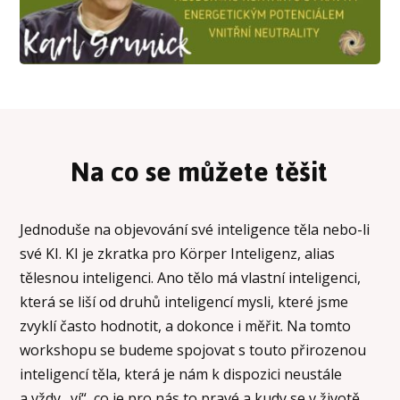
Na co se můžete těšit
Jednoduše na objevování své inteligence těla nebo-li
své KI. KI je zkratka pro Körper Inteligenz, alias
tělesnou inteligenci. Ano tělo má vlastní inteligenci,
která se liší od druhů inteligencí mysli, které jsme
zvyklí často hodnotit, a dokonce i měřit. Na tomto
workshopu se budeme spojovat s touto přirozenou
inteligencí těla, která je nám k dispozici neustále
a vždy „ví“, co je pro nás to pravé a kudy se v životě