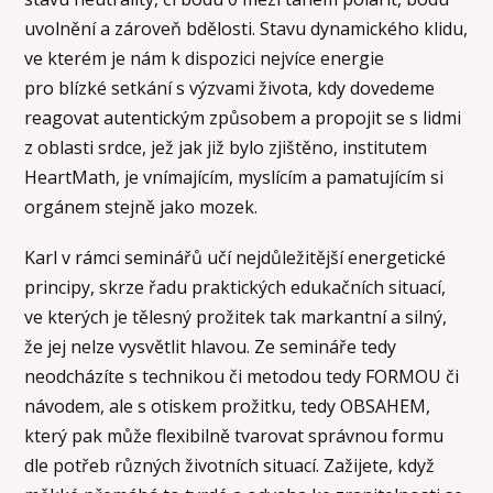
uvolnění a zároveň bdělosti. Stavu dynamického klidu,
ve kterém je nám k dispozici nejvíce energie
pro blízké setkání s výzvami života, kdy dovedeme
reagovat autentickým způsobem a propojit se s lidmi
z oblasti srdce, jež jak již bylo zjištěno, institutem
HeartMath, je vnímajícím, myslícím a pamatujícím si
orgánem stejně jako mozek.
Karl v rámci seminářů učí nejdůležitější energetické
principy, skrze řadu praktických edukačních situací,
ve kterých je tělesný prožitek tak markantní a silný,
že jej nelze vysvětlit hlavou. Ze semináře tedy
neodcházíte s technikou či metodou tedy FORMOU či
návodem, ale s otiskem prožitku, tedy OBSAHEM,
který pak může flexibilně tvarovat správnou formu
dle potřeb různých životních situací. Zažijete, když