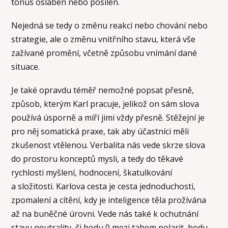
tonus oslaben nebo posílen.
Nejedná se tedy o změnu reakcí nebo chování nebo
strategie, ale o změnu vnitřního stavu, která vše
zažívané promění, včetně způsobu vnímání dané
situace.
Je také opravdu téměř nemožné popsat přesně,
způsob, kterým Karl pracuje, jelikož on sám slova
používá úsporně a míří jimi vždy přesně. Stěžejní je
pro něj somatická praxe, tak aby účastníci měli
zkušenost vtělenou. Verbalita nás vede skrze slova
do prostoru konceptů mysli, a tedy do těkavé
rychlosti myšlení, hodnocení, škatulkování
a složitosti. Karlova cesta je cesta jednoduchosti,
zpomalení a cítění, kdy je inteligence těla prožívána
až na buněčné úrovni. Vede nás také k ochutnání
stavu neutrality, či bodu 0 mezi tahem polarit, bodu