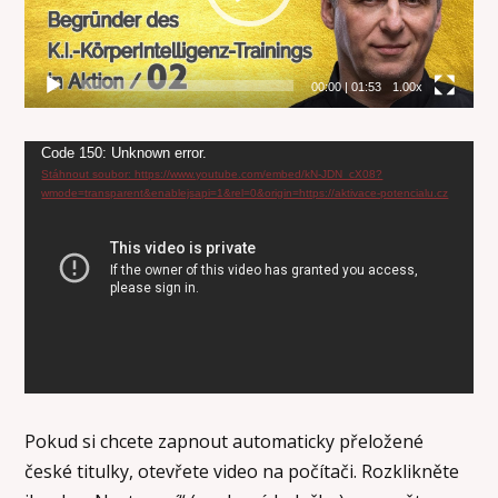
00:00
|
01:53
1.00x
Video
Code 150: Unknown error.
Stáhnout soubor: https://www.youtube.com/embed/kN-JDN_cX08?
přehrávač
wmode=transparent&enablejsapi=1&rel=0&origin=https://aktivace-potencialu.cz
Pokud si chcete zapnout automaticky přeložené
české titulky, otevřete video na počítači. Rozklikněte