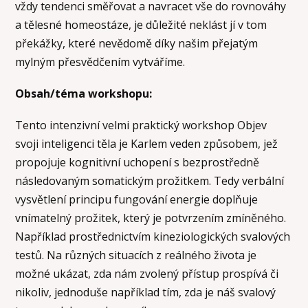
vždy tendenci směřovat a navracet vše do rovnováhy
a tělesné homeostáze, je důležité neklást jí v tom
překážky, které nevědomě díky našim přejatým
mylným přesvědčením vytváříme.
Obsah/téma workshopu:
Tento intenzivní velmi praktický workshop Objev
svoji inteligenci těla je Karlem veden způsobem, jež
propojuje kognitivní uchopení s bezprostředně
následovaným somatickým prožitkem. Tedy verbální
vysvětlení principu fungování energie doplňuje
vnímatelný prožitek, který je potvrzením zmíněného.
Například prostřednictvím kineziologických svalových
testů. Na různých situacích z reálného života je
možné ukázat, zda nám zvolený přístup prospívá či
nikoliv, jednoduše například tím, zda je náš svalový