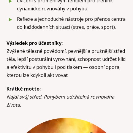
⁠Cvičení s proměnlivým tempem pro trénink
dynamické rovnováhy v pohybu.
⁠Reflexe a jednoduché nástroje pro přenos centra
do každodenních situací (stres, práce, sport).
Výsledek pro účastníky:
Zvýšené tělesné povědomí, pevnější a pružnější střed
těla, lepší posturální vyrovnání, schopnost udržet klid
a efektivitu v pohybu i pod tlakem — osobní opora,
kterou lze kdykoli aktivovat.
Krátké motto:
Najdi svůj střed. Pohybem udržitelná rovnováha
života.